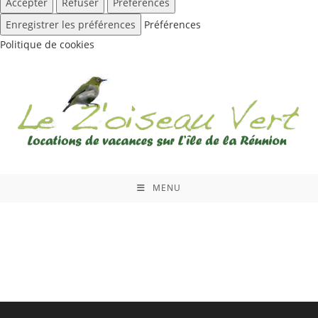
Accepter
Refuser
Préférences
Enregistrer les préférences
Préférences
Politique de cookies
Skip
to
content
MENU